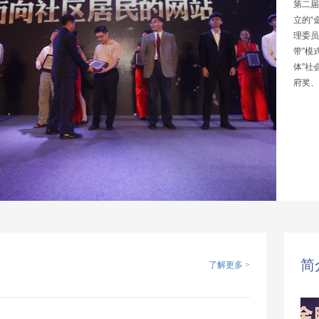
第二届
立的“
理委员
带”模
体”社
府奖、
简
了解更多
>