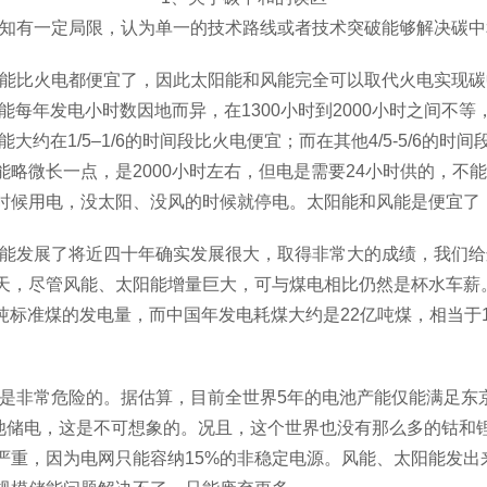
知有一定局限，认为单一的技术路线或者技术突破能够解决碳中
能比火电都便宜了，因此太阳能和风能完全可以取代火电实现碳
阳能每年发电小时数因地而
异，在
1300小时到2000小时之间不
能大约在1/5–1/6的时间段比火电便宜；而在其他4/5-5/6的
能略微长一点，
是
2000小时左右
，但电是需要
24小时供的，不
时候用电，没太阳、没风的时候就停电。太阳能和风能是便宜了
能发展了将近四十年确实发展很大，取得非常大的成绩，我们给
天，尽管风能、太阳能增量巨大，可与煤电相比仍然是杯水车薪
亿吨标准煤的发电量，而中国年发电耗煤大约是22亿吨煤，相当于1
是非常危险的。据估算，目前全世界
5年的电池产能仅能满足东
靠电池储电，这是不可想象的。况且，这个世界也没有那么多的钴
严重，因为电网只能容纳15%的非稳定电源。风能、太阳能发出