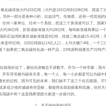
二氧化碳排放大约103亿吨（大约是102亿吨到108亿吨，我选了
吨，另外一部分是各种小的，比如沼气、生物质，还有一些其他的
、任何一家单位、任何一个系统，把这三个算准就可以了。国家
量大约36亿吨，折算成标准煤大约28亿吨，每吨标准煤再乘以
，中国的石油消耗量折成标准煤是9亿吨，排放二氧化碳15.4亿吨
来是95亿吨。103亿吨除以14亿人口，人均大概7.4吨，一个
呢？如果把二氧化碳转化成一种产品，
22吨原料就要生产22吨
后就很好说了，最怕光讲概念不讲数字。作为一个科学家，我今
、开车等等都与碳有关系，每一个人、每一小步都是可以为碳中
漫长的过程。因为可见的未来，我们缺不了这三个化石能源。尽
会或多或少地对
减碳有些贡献，都值得去鼓励探索和实施，但对天
实现碳中和？这是我希望跟大家进一步探讨的。
1、关于碳中和的误区