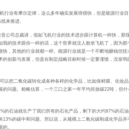
机行业有摩尔定律，这么多年确实发展得很快，但是能源行业目
路线来推进。
波音公司总裁讲，假如飞机行业的技术进步跟计算机一样快，那
如我的技术跟你一样的话，这个世界就没人敢坐飞机了，因为那
很快，其他的行业就都一样。能源行业就是一个不断地砸钱但技
术的创新与发展，但是在制定战略目标时候一定要谨慎，没发明
可以把二氧化碳转化成各种各样的化学品，比如保鲜膜、化妆品
碳的问题。粗略估算，一个三口之家一年平均排放碳
22吨，但
3%的石油就生产了我们所有的石化产品，剩下的大约87%的石
决13%的碳中和问题。所以说，从规模上二氧化碳制成化学品并
限的。