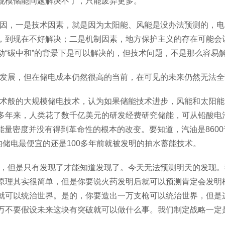
规模储能问题解决不了，只能废弃更多。
因，一是技术因素，就是因为太阳能、风能是没办法预测的，电
，到现在不好解决；二是机制因素，地方保护主义的存在可能会
动“碳中和”的背景下是可以解决的，但技术问题，不是那么容易
发展，但在储电成本仍然很高的当前，在可见的未来仍然无法全
术般的大规模储电技术，认为如果储能技术进步，风能和太阳能
多年来，人类花了数千亿美元的研发经费研究储能，可从铅酸电
的能量密度并没有得到革命性的根本的改变。要知道，汽油是860
的储电最便宜的还是
100多年前就被发明的抽水蓄能技术。
，但是只有发现了才能知道发现了。今天无法预测明天的发现。
原理其实很简单，但是你要说火药发明后就可以预测肯定会发明
就可以统治世界。是的，你要造出一万支枪可以统治世界，但是
万不要假设未来这块有突破就可以做什么事。我们制定战略一定