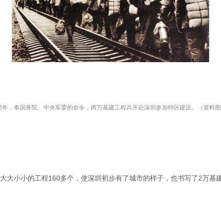
82年，奉国务院、中央军委的命令，两万基建工程兵开赴深圳参加特区建设。（资料
大大小小的工程160多个，使深圳初步有了城市的样子，也书写了2万基建