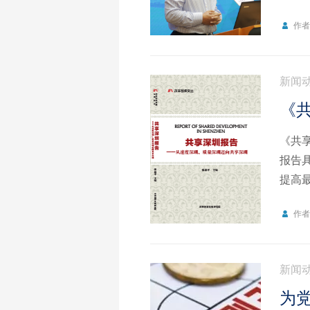
是最
作
多珠
新闻
《
《共
报告
提高最
重”
作
统地
新闻
为