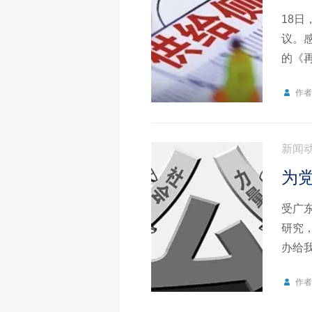
18
议。
的《
重要参
作
新闻
为
受广
研究
办给
示：
作
深化