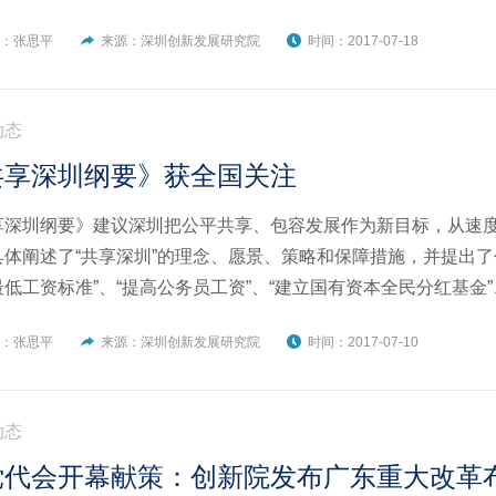
重要的制度创新；五、解放思想，大胆改革，是大湾区城市群发
者：张思平
来源：深圳创新发展研究院
时间：2017-07-18
江大桥，治理好珠江黄金水域。
动态
共享深圳纲要》获全国关注
享深圳纲要》建议深圳把公平共享、包容发展作为新目标，从速
具体阐述了“共享深圳”的理念、愿景、策略和保障措施，并提出了包
低工资标准”、“提高公务员工资”、“建立国有资本全民分红基金
、“控制和降低房价”等二十条建议。以“共享”作为城市战略发展目
者：张思平
来源：深圳创新发展研究院
时间：2017-07-10
提出这一理念。
动态
党代会开幕献策：创新院发布广东重大改革