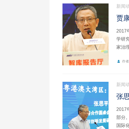
新闻
贾
20
学研
家治
作
新闻
张
20
部分
国际