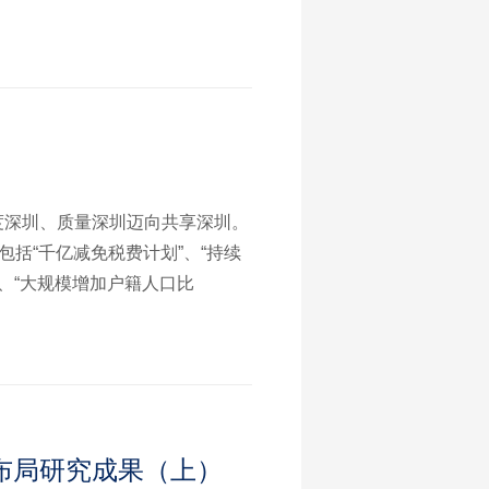
展的根本保障；六、规划和建设更
度深圳、质量深圳迈向共享深圳。
括“千亿减免税费计划”、“持续
”、“大规模增加户籍人口比
标，这也是国内首次由社会智库系
布局研究成果（上）