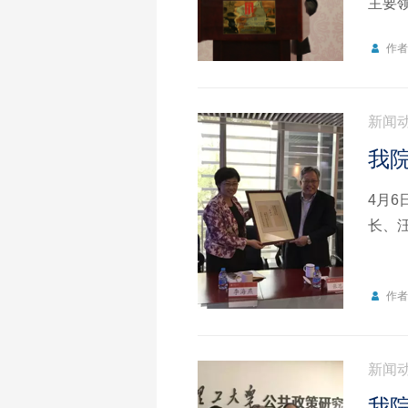
主要
作
新闻
我
4月
长、
作
新闻
我